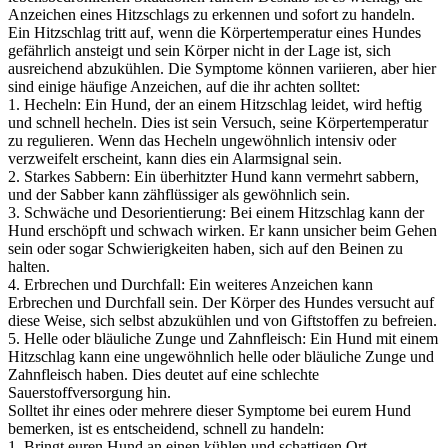
Anzeichen eines Hitzschlags zu erkennen und sofort zu handeln.
Ein Hitzschlag tritt auf, wenn die Körpertemperatur eines Hundes
gefährlich ansteigt und sein Körper nicht in der Lage ist, sich
ausreichend abzukühlen. Die Symptome können variieren, aber hier
sind einige häufige Anzeichen, auf die ihr achten solltet:
1. Hecheln: Ein Hund, der an einem Hitzschlag leidet, wird heftig
und schnell hecheln. Dies ist sein Versuch, seine Körpertemperatur
zu regulieren. Wenn das Hecheln ungewöhnlich intensiv oder
verzweifelt erscheint, kann dies ein Alarmsignal sein.
2. Starkes Sabbern: Ein überhitzter Hund kann vermehrt sabbern,
und der Sabber kann zähflüssiger als gewöhnlich sein.
3. Schwäche und Desorientierung: Bei einem Hitzschlag kann der
Hund erschöpft und schwach wirken. Er kann unsicher beim Gehen
sein oder sogar Schwierigkeiten haben, sich auf den Beinen zu
halten.
4. Erbrechen und Durchfall: Ein weiteres Anzeichen kann
Erbrechen und Durchfall sein. Der Körper des Hundes versucht auf
diese Weise, sich selbst abzukühlen und von Giftstoffen zu befreien.
5. Helle oder bläuliche Zunge und Zahnfleisch: Ein Hund mit einem
Hitzschlag kann eine ungewöhnlich helle oder bläuliche Zunge und
Zahnfleisch haben. Dies deutet auf eine schlechte
Sauerstoffversorgung hin.
Solltet ihr eines oder mehrere dieser Symptome bei eurem Hund
bemerken, ist es entscheidend, schnell zu handeln:
1. Bringt euren Hund an einen kühlen und schattigen Ort