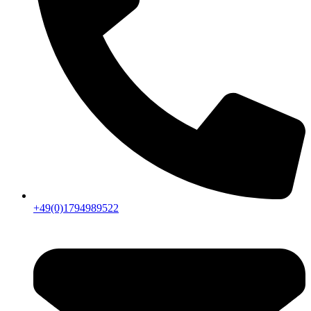
+49(0)1794989522