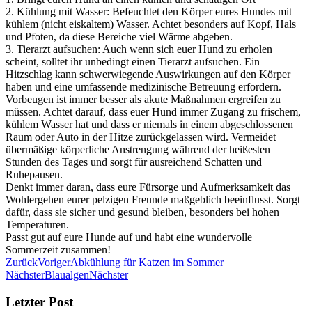
2. Kühlung mit Wasser: Befeuchtet den Körper eures Hundes mit
kühlem (nicht eiskaltem) Wasser. Achtet besonders auf Kopf, Hals
und Pfoten, da diese Bereiche viel Wärme abgeben.
3. Tierarzt aufsuchen: Auch wenn sich euer Hund zu erholen
scheint, solltet ihr unbedingt einen Tierarzt aufsuchen. Ein
Hitzschlag kann schwerwiegende Auswirkungen auf den Körper
haben und eine umfassende medizinische Betreuung erfordern.
Vorbeugen ist immer besser als akute Maßnahmen ergreifen zu
müssen. Achtet darauf, dass euer Hund immer Zugang zu frischem,
kühlem Wasser hat und dass er niemals in einem abgeschlossenen
Raum oder Auto in der Hitze zurückgelassen wird. Vermeidet
übermäßige körperliche Anstrengung während der heißesten
Stunden des Tages und sorgt für ausreichend Schatten und
Ruhepausen.
Denkt immer daran, dass eure Fürsorge und Aufmerksamkeit das
Wohlergehen eurer pelzigen Freunde maßgeblich beeinflusst. Sorgt
dafür, dass sie sicher und gesund bleiben, besonders bei hohen
Temperaturen.
Passt gut auf eure Hunde auf und habt eine wundervolle
Sommerzeit zusammen!
Zurück
Voriger
Abkühlung für Katzen im Sommer
Nächster
Blaualgen
Nächster
Letzter Post